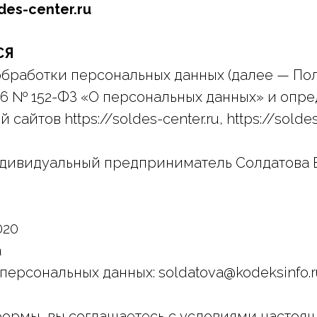
des-center.ru
СЯ
бработки персональных данных (далее — Пол
06 № 152-ФЗ «О персональных данных» и опр
йтов https://soldes-center.ru, https://soldes-
ндивидуальный предприниматель Солдатова Е
020
а
персональных данных: soldatova@kodeksinfo.r
формы, вы соглашаетесь с условиями настоящ