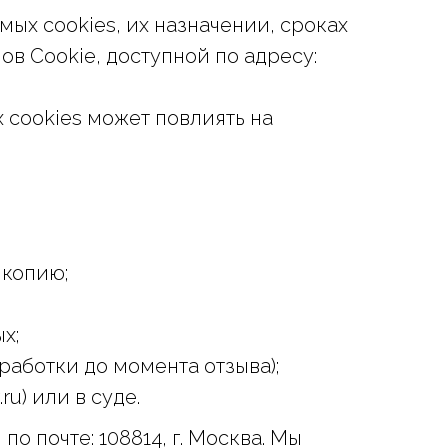
ых cookies, их назначении, сроках
в Cookie, доступной по адресу:
х cookies может повлиять на
 копию;
х;
бработки до момента отзыва);
u) или в суде.
по почте: 108814, г. Москва. Мы