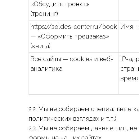
«Обсудить проект»
(тренинг)
https://soldes-center.ru/book
Имя, 
— «Оформить предзаказ»
(книга)
Все сайты — cookies и веб-
IP-ад
аналитика
стран
время
2.2. Мы не собираем специальные к
политических взглядах и т.п.).
2.3. Мы не собираем данные лиц, не
формы на наших сайтах.