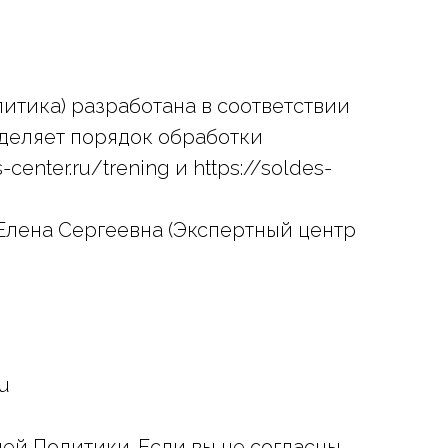
итика) разработана в соответствии
еделяет порядок обработки
center.ru/trening и https://soldes-
лена Сергеевна (Экспертный центр
u
ей Политики. Если вы не согласны