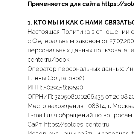
Применяется для сайта https://sol
1. КТО МЫ И КАК С НАМИ СВЯЗАТЬ
Настоящая Политика в отношении о
с Федеральным законом от 27.07.20
персональных данных пользователей са
center.ru/book.
Оператор персональных данных: И
Елены Солдатовой)
ИНН: 502915839590
ОГРНИП: 320508100266435 от 20.08.2
Место нахождения: 108814, г. Москв
E-mail для обращений по вопросам 
Сайт: https://soldes-center.ru
Используя наши сайты и заполняя 