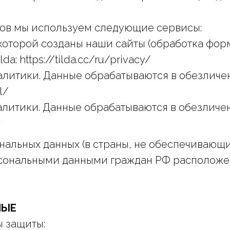
йтов мы используем следующие сервисы:
а которой созданы наши сайты (обработка фор
: https://tilda.cc/ru/privacy/
алитики. Данные обрабатываются в обезличен
l/
налитики. Данные обрабатываются в обезличе
y
ональных данных (в страны, не обеспечиваю
ерсональными данными граждан РФ располож
НЫЕ
 защиты: