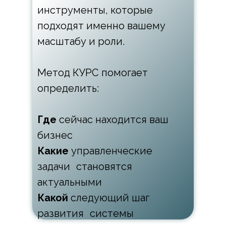
инструменты, которые
подходят именно вашему
масштабу и роли.
Метод КУРС помогает
определить:
Где
сейчас находится ваш
бизнес
Какие
управленческие
задачи становятся
актуальными
Какой
следующий шаг
развития системы