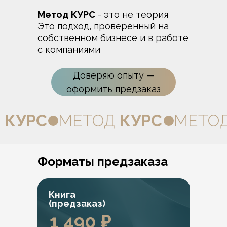
Метод КУРС
- это не теория
Это подход, проверенный на
собственном бизнесе и в работе
с компаниями
Доверяю опыту —
оформить предзаказ
Д
КУРС
МЕТОД
КУРС
МЕТО
Форматы предзаказа
Книга
(предзаказ)
1 490 ₽