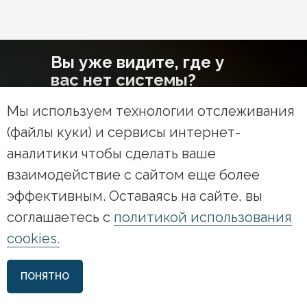
Вы уже видите, где у
вас нет системы?
Мы используем технологии отслеживания
Вы это чувствуете в
(файлы куки) и сервисы интернет-
нагрузке, в людях, в
управлении
аналитики чтобы сделать ваше
взаимодействие с сайтом еще более
Эта книга поможет собрать
всё в систему и перейти на
эффективным. Оставаясь на сайте, вы
следующий уровень
соглашаетесь с
политикой использования
Дальше — ваше
cookies.
решение
Предзаказ открыт.
ПОНЯТНО
Количество разборов ограничено.