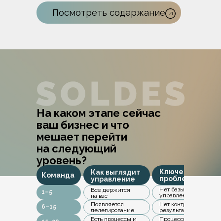
Посмотреть содержание
На каком этапе сейчас
ваш бизнес и что
мешает перейти
на следующий
уровень?
Ключевая
Как выглядит
Команда
проблема
управление
Нет базы
Всё держится
1–5
управления
на вас
Появляется
Нет контроля за
6–15
делегирование
результатом
Есть процессы и
Процессы не связаны