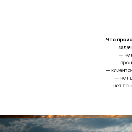
Что проис
задач
— не
— проц
— клиентск
— нет 
— нет пон