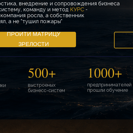
стика, внедрение и сопровождения бизнеса
систему, команду и метод
КУРС
-
 компания росла, а собственник
ял, а не "тушил пожары"
ПРОЙТИ МАТРИЦУ
ЗРЕЛОСТИ
500+
1000+
предпринимателей
выстроеных
ики
прошли обучение
бизнесс-систем