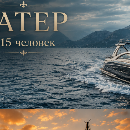
Что происходит в бизнесе:
— система становится тяжёлой
— процессы перестают успеват
за ростом
— управленческие решения
принимаются медленно
— внедрения буксуют
— сотрудники не чувствуют
единой культуры
— нет единой среды знаний и
стандартов